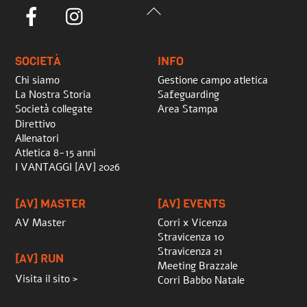
Back
Facebook
Instagram
To
Top
SOCIETÀ
INFO
Chi siamo
Gestione campo atletica
La Nostra Storia
Safeguarding
Società collegate
Area Stampa
Direttivo
Allenatori
Atletica 8-15 anni
I VANTAGGI [AV] 2026
[AV] MASTER
[AV] EVENTS
AV Master
Corri x Vicenza
Stravicenza 10
Stravicenza 21
[AV] RUN
Meeting Brazzale
Visita il sito >
Corri Babbo Natale