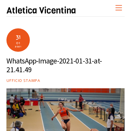
Skip
Men
Atletica Vicentina
to
content
31
01
2021
WhatsApp-Image-2021-01-31-at-
21.41.49
UFFICIO STAMPA