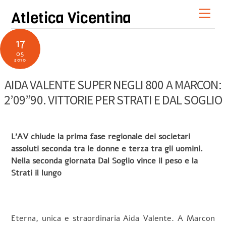
Skip
Men
Atletica Vicentina
to
content
17
05
2010
AIDA VALENTE SUPER NEGLI 800 A MARCON:
2’09”90. VITTORIE PER STRATI E DAL SOGLIO
L’AV chiude la prima fase regionale dei societari
assoluti seconda tra le donne e terza tra gli uomini.
Nella seconda giornata Dal Soglio vince il peso e la
Strati il lungo
Eterna, unica e straordinaria Aida Valente. A Marcon