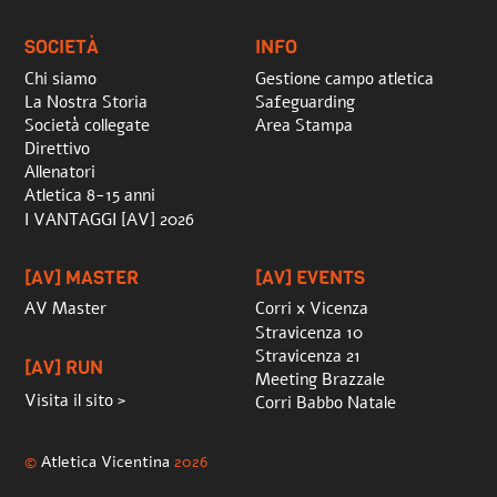
Top
SOCIETÀ
INFO
Chi siamo
Gestione campo atletica
La Nostra Storia
Safeguarding
Società collegate
Area Stampa
Direttivo
Allenatori
Atletica 8-15 anni
I VANTAGGI [AV] 2026
[AV] MASTER
[AV] EVENTS
AV Master
Corri x Vicenza
Stravicenza 10
Stravicenza 21
[AV] RUN
Meeting Brazzale
Visita il sito >
Corri Babbo Natale
©
Atletica Vicentina
2026