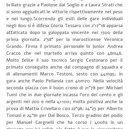
brillato grazie a Paolone dal Soglio e a Laura Strati che
si sono aggiudicati le vittorie rispettivamente nel peso
e nel lungo.
Scorrendo gli esiti delle gare individuali
negli 800 si è difesa Gloria Tessaro con 2’17”18 apparsa
affaticata dopo la galoppata vincente nei 1500 della
prima giornata. 2’38” per la marosticense Veronica
Grando. Firma il primato personale lo junior Andrea
Cracco che nel martello arriva quinto con 46m46.
Molto felice il suo tecnico Sergio Cestonaro per il
primato conseguito anche dal compagno di squadra e
di allenamenti Marco Testoni, sesto con 44m95; in
gara anche Paolo Pellanda con 40m70. Nella velocità
seconda piazza con il buon crono di 21”78 per Michael
Tumi che in due giornate incassa l’oro dei cento e gli
argenti nei 200 e nella 4×100; molto positiva anche la
prova di Mattia Crivellaro con 22”98; 24”23 per Alberto
Tomasi e 24”81 per Dal Bosco. Terzo gradino del podio
per Manuel Cargnelli che ha corso i 400hs in un