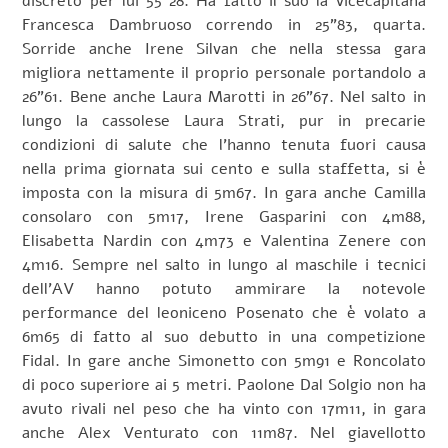
discreto per lui 55”28. Ha fatto il suo la vicecapitana
Francesca Dambruoso correndo in 25”83, quarta.
Sorride anche Irene Silvan che nella stessa gara
migliora nettamente il proprio personale portandolo a
26”61. Bene anche Laura Marotti in 26”67. Nel salto in
lungo la cassolese Laura Strati, pur in precarie
condizioni di salute che l’hanno tenuta fuori causa
nella prima giornata sui cento e sulla staffetta, si è
imposta con la misura di 5m67. In gara anche Camilla
consolaro con 5m17, Irene Gasparini con 4m88,
Elisabetta Nardin con 4m73 e Valentina Zenere con
4m16. Sempre nel salto in lungo al maschile i tecnici
dell’AV hanno potuto ammirare la notevole
performance del leoniceno Posenato che è volato a
6m65 di fatto al suo debutto in una competizione
Fidal. In gare anche Simonetto con 5m91 e Roncolato
di poco superiore ai 5 metri. Paolone Dal Solgio non ha
avuto rivali nel peso che ha vinto con 17m11, in gara
anche Alex Venturato con 11m87. Nel giavellotto