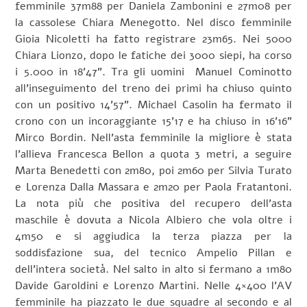
femminile 37m88 per Daniela Zambonini e 27m08 per
la cassolese Chiara Menegotto. Nel disco femminile
Gioia Nicoletti ha fatto registrare 23m65. Nei 5000
Chiara Lionzo, dopo le fatiche dei 3000 siepi, ha corso
i 5.000 in 18’47”. Tra gli uomini Manuel Cominotto
all’inseguimento del treno dei primi ha chiuso quinto
con un positivo 14’57”. Michael Casolin ha fermato il
crono con un incoraggiante 15’17 e ha chiuso in 16’16”
Mirco Bordin. Nell’asta femminile la migliore è stata
l’allieva Francesca Bellon a quota 3 metri, a seguire
Marta Benedetti con 2m80, poi 2m60 per Silvia Turato
e Lorenza Dalla Massara e 2m20 per Paola Fratantoni.
La nota più che positiva del recupero dell’asta
maschile è dovuta a Nicola Albiero che vola oltre i
4m50 e si aggiudica la terza piazza per la
soddisfazione sua, del tecnico Ampelio Pillan e
dell’intera società. Nel salto in alto si fermano a 1m80
Davide Garoldini e Lorenzo Martini. Nelle 4×400 l’AV
femminile ha piazzato le due squadre al secondo e al