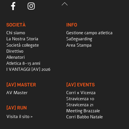
Back
Facebook
Instagram
To
Top
SOCIETÀ
INFO
Chi siamo
Gestione campo atletica
La Nostra Storia
Safeguarding
Società collegate
Area Stampa
Direttivo
Allenatori
Atletica 8-15 anni
I VANTAGGI [AV] 2026
[AV] MASTER
[AV] EVENTS
AV Master
Corri x Vicenza
Stravicenza 10
Stravicenza 21
[AV] RUN
Meeting Brazzale
Visita il sito >
Corri Babbo Natale