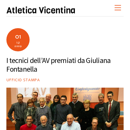
Skip
Men
Atletica Vicentina
to
content
01
12
2009
I tecnici dell’AV premiati da Giuliana
Fontanella
UFFICIO STAMPA