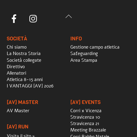
Back
Facebook
Instagram
To
Top
SOCIETÀ
INFO
Chi siamo
Gestione campo atletica
La Nostra Storia
Safeguarding
Società collegate
Area Stampa
Direttivo
Allenatori
Atletica 8-15 anni
I VANTAGGI [AV] 2026
[AV] MASTER
[AV] EVENTS
AV Master
Corri x Vicenza
Stravicenza 10
Stravicenza 21
[AV] RUN
Meeting Brazzale
Visita il sito >
Corri Babbo Natale