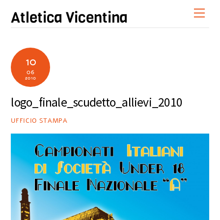
Skip
Men
Atletica Vicentina
to
content
10
06
2010
logo_finale_scudetto_allievi_2010
UFFICIO STAMPA