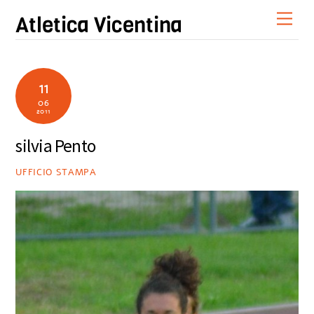
Skip
Men
Atletica Vicentina
to
content
11
06
2011
silvia Pento
UFFICIO STAMPA