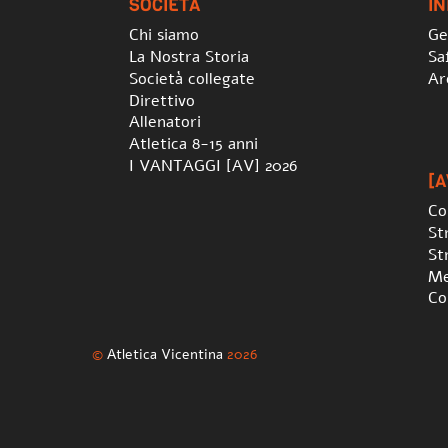
SOCIETÀ
I
Chi siamo
Ge
La Nostra Storia
Sa
Società collegate
Ar
Direttivo
Allenatori
Atletica 8-15 anni
I VANTAGGI [AV] 2026
[A
Co
St
St
Me
Co
©
Atletica Vicentina
2026