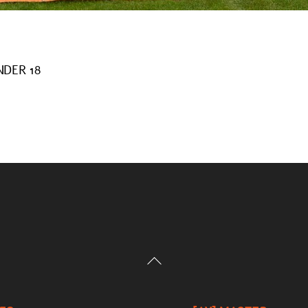
NDER 18
Back
To
Top