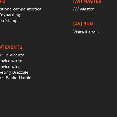
NFO
[AV] MASTER
stione campo atletica
AV Master
feguarding
ea Stampa
[AV] RUN
Visita il sito >
V] EVENTS
rri x Vicenza
ravicenza 10
ravicenza 21
eting Brazzale
rri Babbo Natale