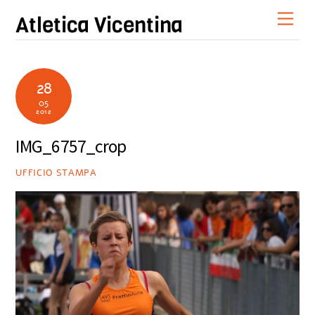
Skip
Men
Atletica Vicentina
to
content
28
05
2012
IMG_6757_crop
UFFICIO STAMPA