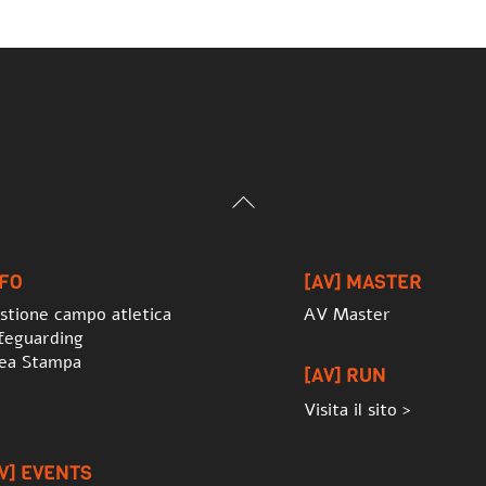
Back
To
Top
NFO
[AV] MASTER
stione campo atletica
AV Master
feguarding
ea Stampa
[AV] RUN
Visita il sito >
V] EVENTS