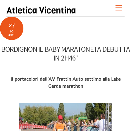
Skip
Men
Atletica Vicentina
to
content
27
10
2011
BORDIGNON IL BABY MARATONETA DEBUTTA
IN 2H46’
Il portacolori dell’AV Frattin Auto settimo alla Lake
Garda marathon