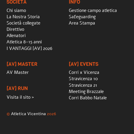
SOCIETÀ
INFO
Chi siamo
Gestione campo atletica
La Nostra Storia
Safeguarding
Società collegate
Area Stampa
Direttivo
Allenatori
Atletica 8-15 anni
I VANTAGGI [AV] 2026
[AV] MASTER
[AV] EVENTS
AV Master
Corri x Vicenza
Stravicenza 10
Stravicenza 21
[AV] RUN
Meeting Brazzale
Visita il sito >
Corri Babbo Natale
©
Atletica Vicentina
2026