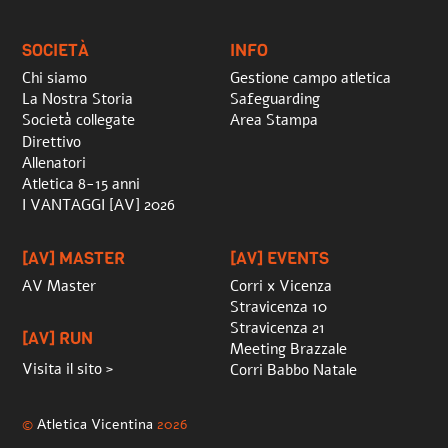
Top
SOCIETÀ
INFO
Chi siamo
Gestione campo atletica
La Nostra Storia
Safeguarding
Società collegate
Area Stampa
Direttivo
Allenatori
Atletica 8-15 anni
I VANTAGGI [AV] 2026
[AV] MASTER
[AV] EVENTS
AV Master
Corri x Vicenza
Stravicenza 10
Stravicenza 21
[AV] RUN
Meeting Brazzale
Visita il sito >
Corri Babbo Natale
©
Atletica Vicentina
2026