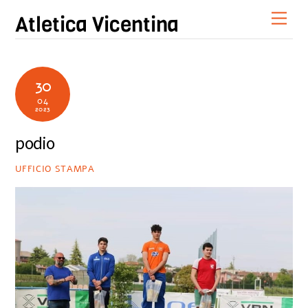
Skip
Men
Atletica Vicentina
to
content
30
04
2023
podio
UFFICIO STAMPA