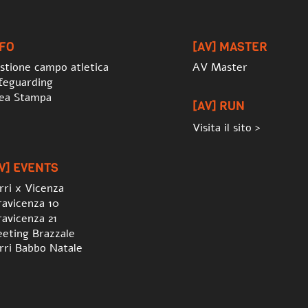
To
Top
NFO
[AV] MASTER
stione campo atletica
AV Master
feguarding
ea Stampa
[AV] RUN
Visita il sito >
V] EVENTS
rri x Vicenza
ravicenza 10
ravicenza 21
eting Brazzale
rri Babbo Natale