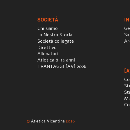
SOCIETÀ
I
Chi siamo
Ge
La Nostra Storia
Sa
Società collegate
Ar
Direttivo
Allenatori
Atletica 8-15 anni
I VANTAGGI [AV] 2026
[A
Co
St
St
Me
Co
©
Atletica Vicentina
2026