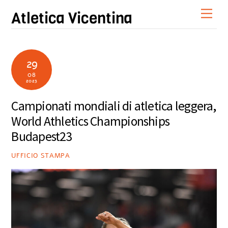
Skip
Men
Atletica Vicentina
to
content
29
08
2023
Campionati mondiali di atletica leggera,
World Athletics Championships
Budapest23
UFFICIO STAMPA