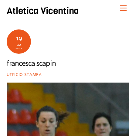
Skip
Men
Atletica Vicentina
to
content
19
02
2012
francesca scapin
UFFICIO STAMPA