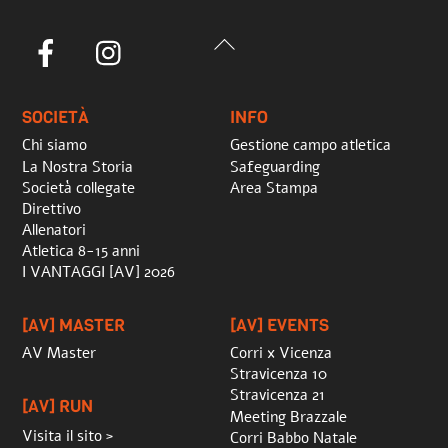
Back
Facebook
Instagram
To
Top
SOCIETÀ
INFO
Chi siamo
Gestione campo atletica
La Nostra Storia
Safeguarding
Società collegate
Area Stampa
Direttivo
Allenatori
Atletica 8-15 anni
I VANTAGGI [AV] 2026
[AV] MASTER
[AV] EVENTS
AV Master
Corri x Vicenza
Stravicenza 10
Stravicenza 21
[AV] RUN
Meeting Brazzale
Visita il sito >
Corri Babbo Natale