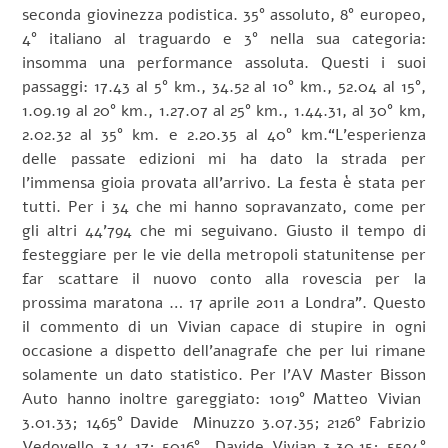
seconda giovinezza podistica. 35° assoluto, 8° europeo,
4° italiano al traguardo e 3° nella sua categoria:
insomma una performance assoluta. Questi i suoi
passaggi: 17.43 al 5° km., 34.52 al 10° km., 52.04 al 15°,
1.09.19 al 20° km., 1.27.07 al 25° km., 1.44.31, al 30° km,
2.02.32 al 35° km. e 2.20.35 al 40° km.
“L’esperienza
delle passate edizioni mi ha dato la strada per
l’immensa gioia provata all’arrivo. La festa è stata per
tutti. Per i 34 che mi hanno sopravanzato, come per
gli altri 44’794 che mi seguivano. Giusto il tempo di
festeggiare per le vie della metropoli statunitense per
far scattare il nuovo conto alla rovescia per la
prossima maratona … 17 aprile 2011 a Londra”. Questo
il commento di un Vivian capace di stupire in ogni
occasione a dispetto dell’anagrafe che per lui rimane
solamente un dato statistico. Per l’AV Master Bisson
Auto hanno inoltre gareggiato: 1019° Matteo Vivian
3.01.33; 1465° Davide Minuzzo 3.07.35; 2126° Fabrizio
Vedovello 3.14.17; 5016° Davide Vivian 3.30.15; 5594°