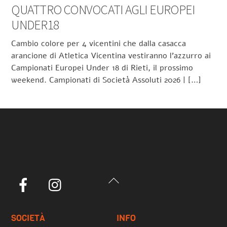
QUATTRO CONVOCATI AGLI EUROPEI
UNDER18
Cambio colore per 4 vicentini che dalla casacca
arancione di Atletica Vicentina vestiranno l’azzurro ai
Campionati Europei Under 18 di Rieti, il prossimo
weekend. Campionati di Società Assoluti 2026 | […]
Back
Facebook
Instagram
To
Top
SOCIETÀ
INFO