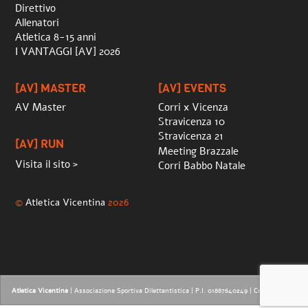
Direttivo
Allenatori
Atletica 8-15 anni
I VANTAGGI [AV] 2026
[AV] MASTER
[AV] EVENTS
AV Master
Corri x Vicenza
Stravicenza 10
Stravicenza 21
[AV] RUN
Meeting Brazzale
Visita il sito >
Corri Babbo Natale
©
Atletica Vicentina
2026
Atletica Vicentina
| Associazione Sportiva Dilettantistica | P.I. 01887640249 |
Credits