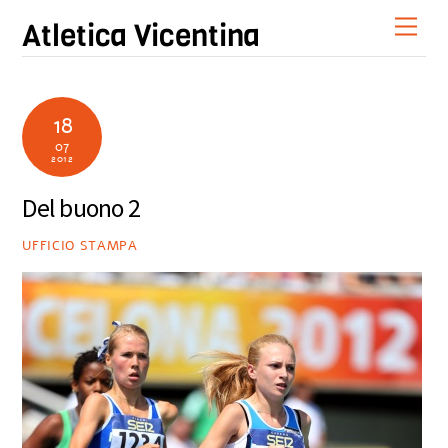
Skip
Men
Atletica Vicentina
to
content
18
07
2012
Del buono 2
UFFICIO STAMPA