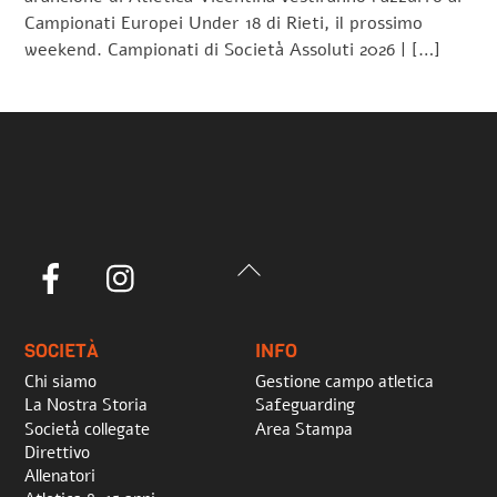
Campionati Europei Under 18 di Rieti, il prossimo
weekend. Campionati di Società Assoluti 2026 | […]
Back
Facebook
Instagram
To
Top
SOCIETÀ
INFO
Chi siamo
Gestione campo atletica
La Nostra Storia
Safeguarding
Società collegate
Area Stampa
Direttivo
Allenatori