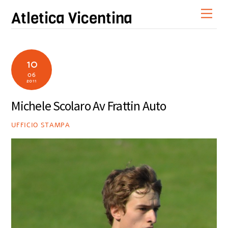
Skip
Men
Atletica Vicentina
to
content
10
06
2011
Michele Scolaro Av Frattin Auto
UFFICIO STAMPA