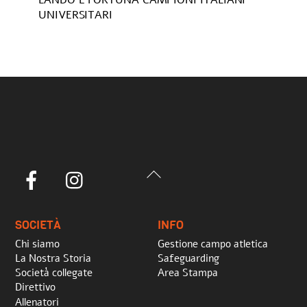
LANDO E FORTUNA CAMPIONI ITALIANI
UNIVERSITARI
Back
Facebook
Instagram
To
Top
SOCIETÀ
INFO
Chi siamo
Gestione campo atletica
La Nostra Storia
Safeguarding
Società collegate
Area Stampa
Direttivo
Allenatori