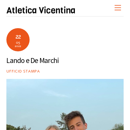
Skip
Men
Atletica Vicentina
to
content
22
05
2022
Lando e De Marchi
UFFICIO STAMPA