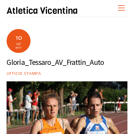
Skip
Men
Atletica Vicentina
to
content
10
07
2011
Gloria_Tessaro_AV_Frattin_Auto
UFFICIO STAMPA