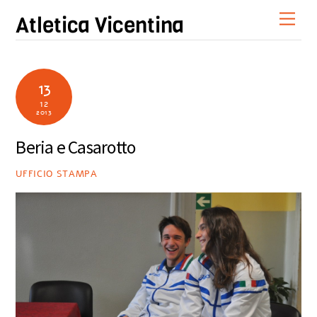
Skip
Men
Atletica Vicentina
to
content
13
12
2013
Beria e Casarotto
UFFICIO STAMPA