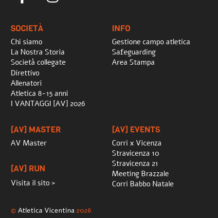
To
Top
SOCIETÀ
INFO
Chi siamo
Gestione campo atletica
La Nostra Storia
Safeguarding
Società collegate
Area Stampa
Direttivo
Allenatori
Atletica 8-15 anni
I VANTAGGI [AV] 2026
[AV] MASTER
[AV] EVENTS
AV Master
Corri x Vicenza
Stravicenza 10
Stravicenza 21
[AV] RUN
Meeting Brazzale
Visita il sito >
Corri Babbo Natale
©
Atletica Vicentina
2026