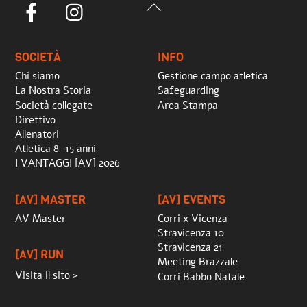
Back
Facebook
Instagram
To
Top
SOCIETÀ
INFO
Chi siamo
Gestione campo atletica
La Nostra Storia
Safeguarding
Società collegate
Area Stampa
Direttivo
Allenatori
Atletica 8-15 anni
I VANTAGGI [AV] 2026
[AV] MASTER
[AV] EVENTS
AV Master
Corri x Vicenza
Stravicenza 10
Stravicenza 21
[AV] RUN
Meeting Brazzale
Visita il sito >
Corri Babbo Natale