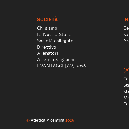
SOCIETÀ
I
Chi siamo
Ge
La Nostra Storia
Sa
Società collegate
Ar
Direttivo
Allenatori
Atletica 8-15 anni
I VANTAGGI [AV] 2026
[A
Co
St
St
Me
Co
©
Atletica Vicentina
2026