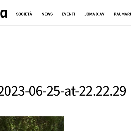
na
SOCIETÀ
NEWS
EVENTI
JOMA X AV
PALMAR
023-06-25-at-22.22.29