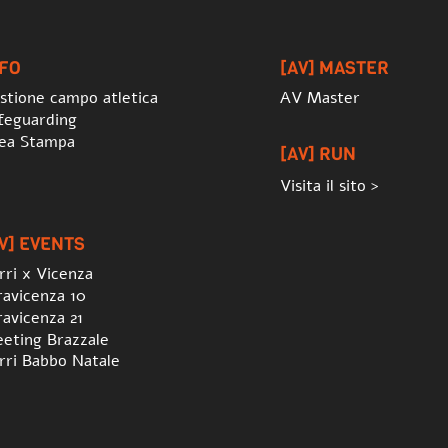
To
Top
NFO
[AV] MASTER
stione campo atletica
AV Master
feguarding
ea Stampa
[AV] RUN
Visita il sito >
V] EVENTS
rri x Vicenza
ravicenza 10
ravicenza 21
eting Brazzale
rri Babbo Natale