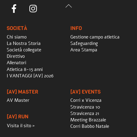
Back
Facebook
Instagram
To
Top
SOCIETÀ
INFO
Chi siamo
Gestione campo atletica
La Nostra Storia
Safeguarding
Società collegate
Area Stampa
Direttivo
Allenatori
Atletica 8-15 anni
I VANTAGGI [AV] 2026
[AV] MASTER
[AV] EVENTS
AV Master
Corri x Vicenza
Stravicenza 10
Stravicenza 21
[AV] RUN
Meeting Brazzale
Visita il sito >
Corri Babbo Natale