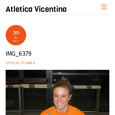
Skip
Men
Atletica Vicentina
to
content
30
01
2011
IMG_6379
UFFICIO STAMPA