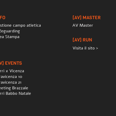
To
Top
NFO
[AV] MASTER
stione campo atletica
AV Master
feguarding
ea Stampa
[AV] RUN
Visita il sito >
V] EVENTS
rri x Vicenza
ravicenza 10
ravicenza 21
eting Brazzale
rri Babbo Natale