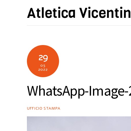
Skip
Atletica Vicenti
to
content
29
05
2022
WhatsApp-Image-2
UFFICIO STAMPA