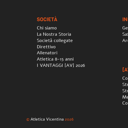
SOCIETÀ
I
Chi siamo
Ge
La Nostra Storia
Sa
Società collegate
Ar
Direttivo
Allenatori
Atletica 8-15 anni
I VANTAGGI [AV] 2026
[A
Co
St
St
Me
Co
©
Atletica Vicentina
2026