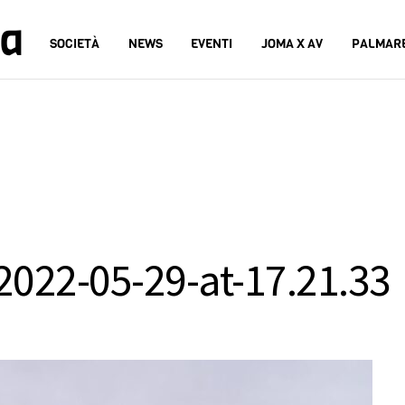
na
SOCIETÀ
NEWS
EVENTI
JOMA X AV
PALMAR
022-05-29-at-17.21.33