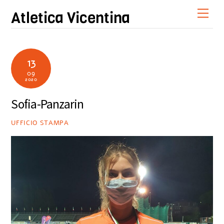
Skip
Men
Atletica Vicentina
to
content
13
09
2020
Sofia-Panzarin
UFFICIO STAMPA