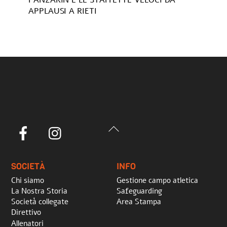
PANZARIN E LE STAFFETTE VELOCI DA
APPLAUSI A RIETI
Back
Facebook
Instagram
To
Top
SOCIETÀ
INFO
Chi siamo
Gestione campo atletica
La Nostra Storia
Safeguarding
Società collegate
Area Stampa
Direttivo
Allenatori