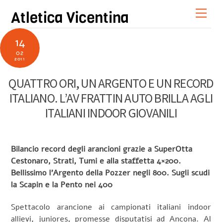
Skip
Men
Atletica Vicentina
to
content
14
02
2011
QUATTRO ORI, UN ARGENTO E UN RECORD
ITALIANO. L’AV FRATTIN AUTO BRILLA AGLI
ITALIANI INDOOR GIOVANILI
Bilancio record degli arancioni grazie a SuperOtta
Cestonaro, Strati, Tumi e alla staffetta 4×200.
Bellissimo l’Argento della Pozzer negli 800. Sugli scudi
la Scapin e la Pento nei 400
Spettacolo arancione ai campionati italiani indoor
allievi, juniores, promesse disputatisi ad Ancona. Al