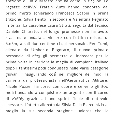
frazione di un quartetto che ha corso in 1’45”02. Le
ragazze dell’AV Frattin Auto hanno condotto dal
primo metro schierando Francesca Scapin in prima
frazione, Silvia Pento in seconda e Valentina Reginato
in terza. La cassolese Laura Strati, seguita dal tecnico
Daniele Chiurato, nel lungo promesse non ha avuto
rivali ed è andata a vincere con l’ottima misura di
6.06m, a soli due centimetri dal personale. Per Tumi,
allenato da Umberto Pegoraro, il nuovo primato
personale di 6”75 gli permette di indossare per la
prima volta in carriera la maglia di campione italiano
dopo i tantissimi podi conquistati nelle varie categorie
giovanili inaugurando così nel migliore dei modi la
carriera da professionista nell’Aeronautica Militare.
Nicole Pozzer ha corso con cuore e cervello gli 800
metri andando a conquistare un argento con il corno
di 2’16”65 grazie ad uno sprint finale di notevole
spessore. L’atleta allenata da Silvia Dalla Piana inizia al
meglio la sua seconda stagione juniores che la