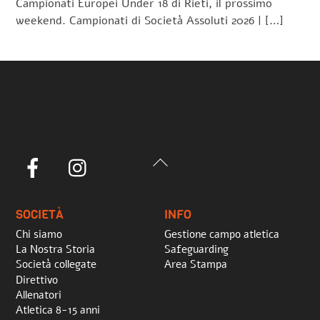
Campionati Europei Under 18 di Rieti, il prossimo
weekend. Campionati di Società Assoluti 2026 | […]
Back
Facebook
Instagram
To
Top
SOCIETÀ
INFO
Chi siamo
Gestione campo atletica
La Nostra Storia
Safeguarding
Società collegate
Area Stampa
Direttivo
Allenatori
Atletica 8-15 anni