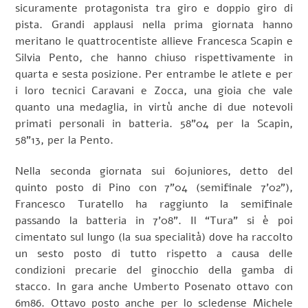
sicuramente protagonista tra giro e doppio giro di
pista. Grandi applausi nella prima giornata hanno
meritano le quattrocentiste allieve Francesca Scapin e
Silvia Pento, che hanno chiuso rispettivamente in
quarta e sesta posizione. Per entrambe le atlete e per
i loro tecnici Caravani e Zocca, una gioia che vale
quanto una medaglia, in virtù anche di due notevoli
primati personali in batteria. 58”04 per la Scapin,
58”13, per la Pento.
Nella seconda giornata sui 60juniores, detto del
quinto posto di Pino con 7”04 (semifinale 7’02”),
Francesco Turatello ha raggiunto la semifinale
passando la batteria in 7’08”. Il “Tura” si è poi
cimentato sul lungo (la sua specialità) dove ha raccolto
un sesto posto di tutto rispetto a causa delle
condizioni precarie del ginocchio della gamba di
stacco. In gara anche Umberto Posenato ottavo con
6m86. Ottavo posto anche per lo scledense Michele