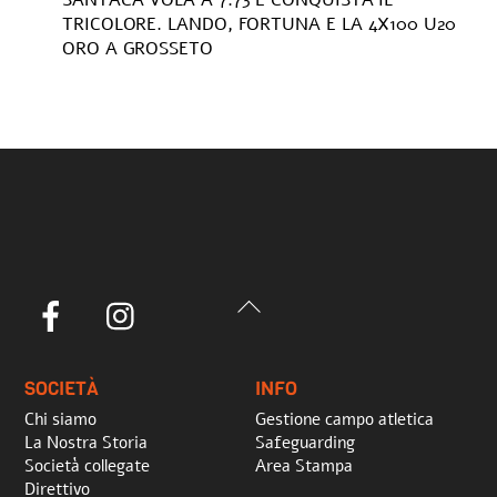
SANTACÁ VOLA A 7.73 E CONQUISTA IL
TRICOLORE. LANDO, FORTUNA E LA 4X100 U20
ORO A GROSSETO
Back
Facebook
Instagram
To
Top
SOCIETÀ
INFO
Chi siamo
Gestione campo atletica
La Nostra Storia
Safeguarding
Società collegate
Area Stampa
Direttivo