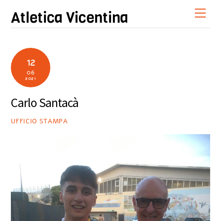
Skip
Men
Atletica Vicentina
to
content
12
06
2021
Carlo Santacà
UFFICIO STAMPA