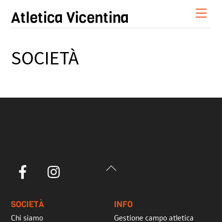
Skip
Men
Atletica Vicentina
to
content
SOCIETÀ
Back
Facebook
Instagram
To
Top
SOCIETÀ
INFO
Chi siamo
Gestione campo atletica