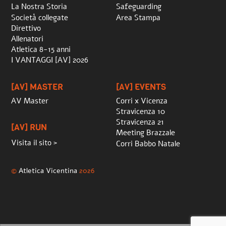
La Nostra Storia
Safeguarding
Società collegate
Area Stampa
Direttivo
Allenatori
Atletica 8-15 anni
I VANTAGGI [AV] 2026
[AV] MASTER
[AV] EVENTS
AV Master
Corri x Vicenza
Stravicenza 10
Stravicenza 21
[AV] RUN
Meeting Brazzale
Visita il sito >
Corri Babbo Natale
©
Atletica Vicentina
2026