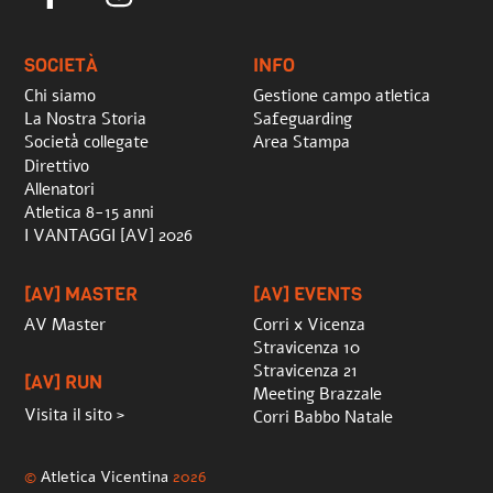
To
Top
SOCIETÀ
INFO
Chi siamo
Gestione campo atletica
La Nostra Storia
Safeguarding
Società collegate
Area Stampa
Direttivo
Allenatori
Atletica 8-15 anni
I VANTAGGI [AV] 2026
[AV] MASTER
[AV] EVENTS
AV Master
Corri x Vicenza
Stravicenza 10
Stravicenza 21
[AV] RUN
Meeting Brazzale
Visita il sito >
Corri Babbo Natale
©
Atletica Vicentina
2026