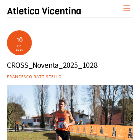
Skip
Men
Atletica Vicentina
to
content
16
01
2025
CROSS_Noventa_2025_1028
FRANCESCO BATTISTELLO