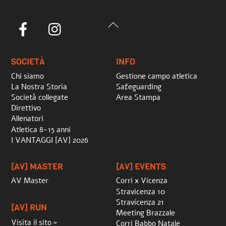
Back
Facebook
Instagram
To
Top
SOCIETÀ
INFO
Chi siamo
Gestione campo atletica
La Nostra Storia
Safeguarding
Società collegate
Area Stampa
Direttivo
Allenatori
Atletica 8-15 anni
I VANTAGGI [AV] 2026
[AV] MASTER
[AV] EVENTS
AV Master
Corri x Vicenza
Stravicenza 10
Stravicenza 21
[AV] RUN
Meeting Brazzale
Visita il sito >
Corri Babbo Natale