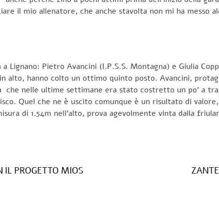
aziare il mio allenatore, che anche stavolta non mi ha messo 
a a Lignano: Pietro Avancini (I.P.S.S. Montagna) e Giulia Cop
in alto, hanno colto un ottimo quinto posto. Avancini, protago
à che nelle ultime settimane era stato costretto un po’ a tra
isco. Quel che ne è uscito comunque è un risultato di valore, 
misura di 1.54m nell’alto, prova agevolmente vinta dalla friul
N IL PROGETTO MIOS
ZANTE