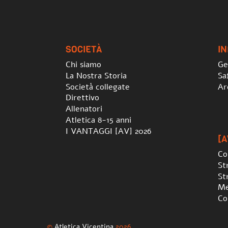
SOCIETÀ
I
Chi siamo
Ge
La Nostra Storia
Sa
Società collegate
Ar
Direttivo
Allenatori
Atletica 8-15 anni
I VANTAGGI [AV] 2026
[A
Co
St
St
Me
Co
©
Atletica Vicentina
2026