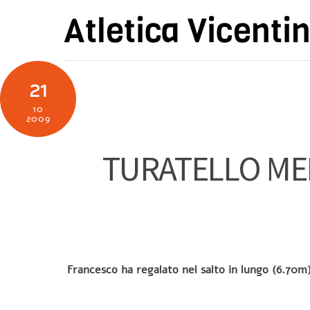
Skip
Atletica Vicenti
to
content
21
10
2009
TURATELLO MED
Francesco ha regalato nel salto in lungo (6.70m