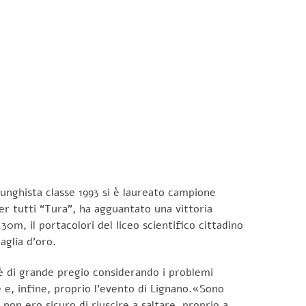
unghista classe 1993 si è laureato campione
er tutti “Tura”, ha agguantato una vittoria
m, il portacolori del liceo scientifico cittadino
aglia d’oro.
no è di grande pregio considerando i problemi
 e, infine, proprio l’evento di Lignano.«Sono
non ero sicuro di riuscire a saltare, proprio a