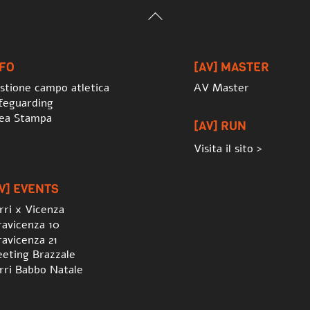
Back
To
Top
NFO
[AV] MASTER
stione campo atletica
AV Master
feguarding
ea Stampa
[AV] RUN
Visita il sito >
V] EVENTS
rri x Vicenza
ravicenza 10
ravicenza 21
eting Brazzale
rri Babbo Natale