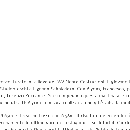
co Turatello, allievo dell’AV Noaro Costruzioni. Il giovane l
ivi Studenteschi a Lignano Sabbiadoro. Con 6.70m, Francesco, p
o, Lorenzo Zoccante. Sceso in pedana questa mattina alle 11.30
rno di salti: 6.70m la misura realizzata che gli è valsa la med
on 6.63m e il reatino Fosso con 6.58m. Il risultato del vicenti
renamente le ultime gare della stagione, i societari di Caorle
 anche perché fino a pochi attimi prima dell’inizio della gara 