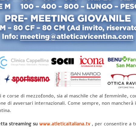
i e corse di mezzofondo, sia al maschile che al femminile, con 
zione di avversari internazionali. Come sempre, non mancherà 
ntina.
etta streaming su
www.atleticaitaliana.tv
, per consentire a t