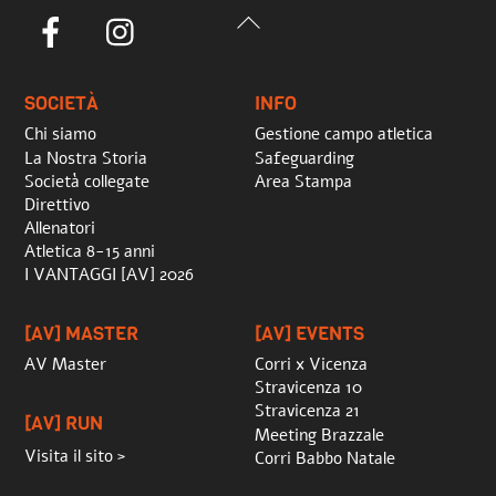
Back
Facebook
Instagram
To
Top
SOCIETÀ
INFO
Chi siamo
Gestione campo atletica
La Nostra Storia
Safeguarding
Società collegate
Area Stampa
Direttivo
Allenatori
Atletica 8-15 anni
I VANTAGGI [AV] 2026
[AV] MASTER
[AV] EVENTS
AV Master
Corri x Vicenza
Stravicenza 10
Stravicenza 21
[AV] RUN
Meeting Brazzale
Visita il sito >
Corri Babbo Natale