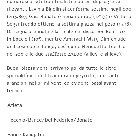
numerosi atleti tra i finalisti e autori di progressi
rilevanti. Lavinia Bigolin si conferma settima negli 800
(2:13.80), Gaia Bonato è nona nei 100 (12”13) e Vittoria
Seganfreddo ottiene la settima piazza nel peso (13,16).
Da segnalare inoltre la finale nel disco per Beatrice
Imboccioli (10ª), mentre Amarachi Mary Dim chiude
undicesima nel lungo, così come Benedetta Tecchio
nei 200 e le due staffette 4×400 (allievi e allieve).
Buoni piazzamenti arrivano poi da tutte le altre
specialità in cui il team era impegnato, con tanti
arancioni nei primi venti ed evidenti passi avanti
tecnici.
Atleta
Tecchio/Bance/Del Federico/Bonato
Bance Kalidjatou