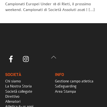
Campionati Europei Under 18 di Rieti, il prossimo
weekend. Campionati di Società Assoluti 2026 | […]
Back
Facebook
Instagram
To
Top
SOCIETÀ
INFO
Chi siamo
Gestione campo atletica
La Nostra Storia
Safeguarding
Società collegate
Area Stampa
Direttivo
Allenatori
Atletica 8-15 anni