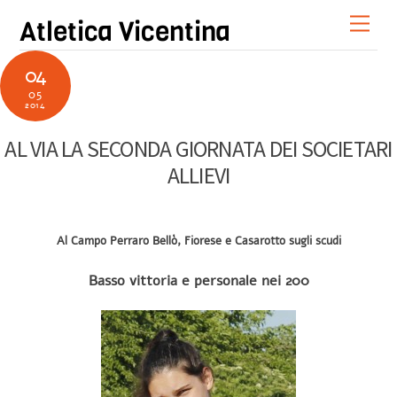
Skip
Men
Atletica Vicentina
to
content
04
05
2014
AL VIA LA SECONDA GIORNATA DEI SOCIETARI
ALLIEVI
Al Campo Perraro Bellò, Fiorese e Casarotto sugli scudi
Basso vittoria e personale nei 200