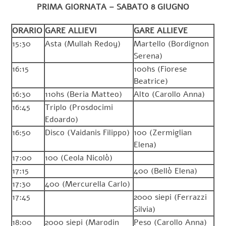
PRIMA GIORNATA – SABATO 8 GIUGNO
ORARIO
GARE ALLIEVI
GARE ALLIEVE
15:30
Asta (Mullah Redoy)
Martello (Bordignon
Serena)
16:15
100hs (Fiorese
Beatrice)
16:30
110hs (Beria Matteo)
Alto (Carollo Anna)
16:45
Triplo (Prosdocimi
Edoardo)
16:50
Disco (Vaidanis Filippo)
100 (Zermiglian
Elena)
17:00
100 (Ceola Nicolò)
17:15
400 (Bellò Elena)
17:30
400 (Mercurella Carlo)
17:45
2000 siepi (Ferrazzi
Silvia)
18:00
2000 siepi (Marodin
Peso (Carollo Anna)