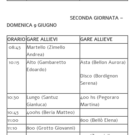
SECONDA GIORNATA –
DOMENICA 9 GIUGNO
ORARIO
GARE ALLIEVI
GARE ALLIEVE
08:45
Martello (Zimello
Andrea)
10:15
Alto (Gambaretto
Asta (Bellon Aurora)
Edoardo)
Disco (Bordignon
Serena)
10:30
Lungo (Santuz
400 hs (Pegoraro
Gianluca)
Martina)
10:45
400hs (Beria Matteo)
11:00
800 (Bellò Elena)
11:10
800 (Grotto Giovanni)