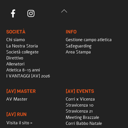
Back
Facebook
Instagram
To
Top
SOCIETÀ
INFO
Chi siamo
Gestione campo atletica
La Nostra Storia
Safeguarding
Società collegate
Area Stampa
Direttivo
Allenatori
Atletica 8-15 anni
I VANTAGGI [AV] 2026
[AV] MASTER
[AV] EVENTS
AV Master
Corri x Vicenza
Stravicenza 10
Stravicenza 21
[AV] RUN
Meeting Brazzale
Visita il sito >
Corri Babbo Natale