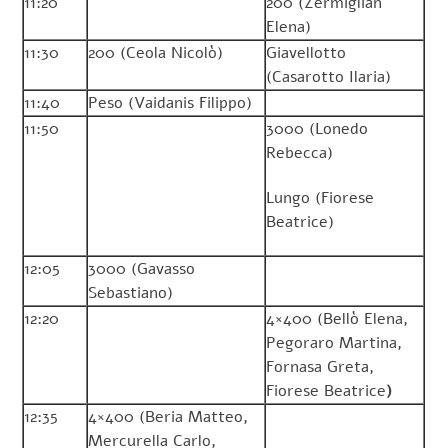
11:20
200 (Zermiglian
Elena)
11:30
200 (Ceola Nicolò)
Giavellotto
(Casarotto Ilaria)
11:40
Peso (Vaidanis Filippo)
11:50
3000 (Lonedo
Rebecca)
Lungo (Fiorese
Beatrice)
12:05
3000 (Gavasso
Sebastiano)
12:20
4×400 (Bellò Elena,
Pegoraro Martina,
Fornasa Greta,
Fiorese Beatrice
)
12:35
4×400 (Beria Matteo,
Mercurella Carlo,