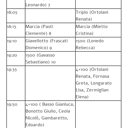
Leonardo) 7
18:05
Triplo (Ortolani
Renata)
18:15
Marcia (Pasti
Marcia (Mietto
Clemente) 8
Cristina)
19:10
Giavellotto (Frascati
1500 (Lonedo
Domenico) 9
Rebecca)
19:20
1500 (Gavasso
Sebastiano) 10
19:35
4×100 (Ortolani
Renata, Fornasa
Greta, Longarato
Lisa, Zermiglian
Elena)
19:50
4×100 ( Basso Gianluca,
Bonotto Giulio, Ceola
Nicolò, Gambaretto,
Edoardo)