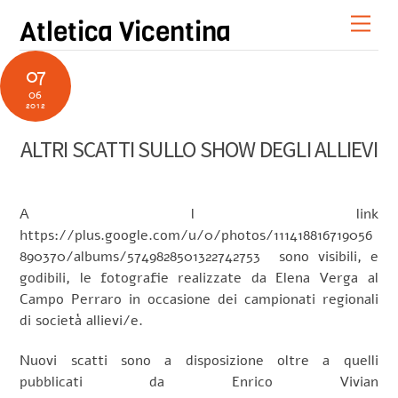
Skip
Men
Atletica Vicentina
to
content
07
06
2012
ALTRI SCATTI SULLO SHOW DEGLI ALLIEVI
A l link
https://plus.google.com/u/0/photos/111418816719056
890370/albums/5749828501322742753
sono visibili, e
godibili, le fotografie realizzate da Elena Verga al
Campo Perraro in occasione dei campionati regionali
di società allievi/e.
Nuovi scatti sono a disposizione oltre a quelli
pubblicati da Enrico Vivian