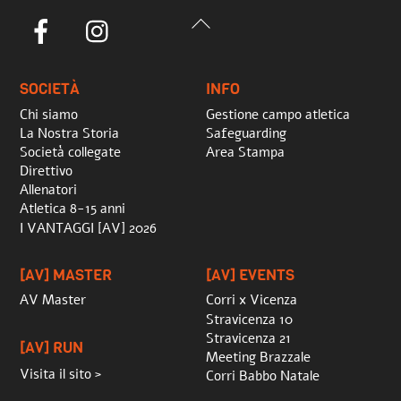
Back
Facebook
Instagram
To
Top
SOCIETÀ
INFO
Chi siamo
Gestione campo atletica
La Nostra Storia
Safeguarding
Società collegate
Area Stampa
Direttivo
Allenatori
Atletica 8-15 anni
I VANTAGGI [AV] 2026
[AV] MASTER
[AV] EVENTS
AV Master
Corri x Vicenza
Stravicenza 10
Stravicenza 21
[AV] RUN
Meeting Brazzale
Visita il sito >
Corri Babbo Natale