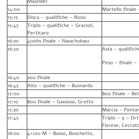
Majinder
14:00
Martello finale
15;15
Disco – qualifiche – Rossi
15:45
Triplo – qualifiche – Grazioli,
Perticaro
16:20
400hs finale – Nwachukwu
16:30
Asta – qualifich
Peso – finale –
16:40
200 finale
16:45
Alto – qualifiche – Busnardo
17:00
800 finale – Bel
17:10
800 finale – Gavasso, Grotto
17:20
Marcia – Pontar
17:45
Triplo – q – Ort
Fiorese, Ceccat
18:00
4×100 M – Basso, Boschetto,