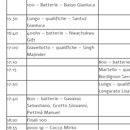
100 – Batterie – Basso Gianluca
15.30
Lungo – qualifiche – Santuz
Gianluca
16:40
400hs – batterie – Nwachukwu
Gift
17:00
Giavellotto – qualifiche – Singh
Majinder
17:10
800 – batterie
17:15
Martello – qua
Bordignon Ser
17:30
Lungo – qualif
Longarato Lisa
17:40
800 – batterie – Gavasso
Sebastiano, Grotto Giovanni,
Pettinà Manuel
18:20
Finali 100
18:35
2000 sp – Cocco Mirko