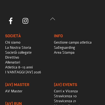
Back
Facebook
Instagram
To
Top
SOCIETÀ
INFO
Chi siamo
Gestione campo atletica
La Nostra Storia
Safeguarding
Società collegate
Area Stampa
Direttivo
Allenatori
Atletica 8-15 anni
I VANTAGGI [AV] 2026
[AV] MASTER
[AV] EVENTS
AV Master
Corri x Vicenza
Stravicenza 10
Stravicenza 21
[AV] RUN