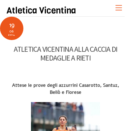
Skip
Men
Atletica Vicentina
to
content
19
06
2014
ATLETICA VICENTINA ALLA CACCIA DI
MEDAGLIE A RIETI
Attese le prove degli azzurrini Casarotto, Santuz,
Bellò e Fiorese