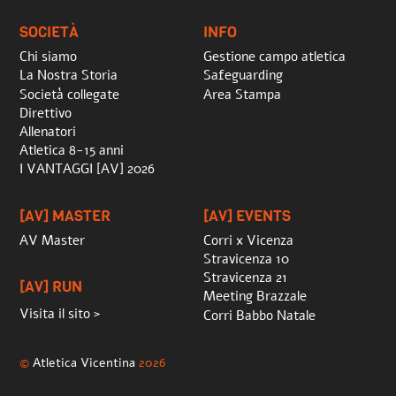
Top
SOCIETÀ
INFO
Chi siamo
Gestione campo atletica
La Nostra Storia
Safeguarding
Società collegate
Area Stampa
Direttivo
Allenatori
Atletica 8-15 anni
I VANTAGGI [AV] 2026
[AV] MASTER
[AV] EVENTS
AV Master
Corri x Vicenza
Stravicenza 10
Stravicenza 21
[AV] RUN
Meeting Brazzale
Visita il sito >
Corri Babbo Natale
©
Atletica Vicentina
2026