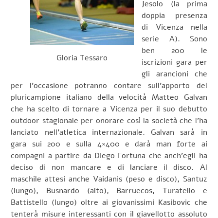
Jesolo (la prima
doppia presenza
di Vicenza nella
serie A). Sono
ben 200 le
Gloria Tessaro
iscrizioni gara per
gli arancioni che
per l’occasione potranno contare sull’apporto del
pluricampione italiano della velocità Matteo Galvan
che ha scelto di tornare a Vicenza per il suo debutto
outdoor stagionale per onorare così la società che l’ha
lanciato nell’atletica internazionale. Galvan sarà in
gara sui 200 e sulla 4×400 e darà man forte ai
compagni a partire da Diego Fortuna che anch’egli ha
deciso di non mancare e di lanciare il disco. Al
maschile attesi anche Vaidanis (peso e disco), Santuz
(lungo), Busnardo (alto), Barruecos, Turatello e
Battistello (lungo) oltre ai giovanissimi Kasibovic che
tenterà misure interessanti con il giavellotto assoluto