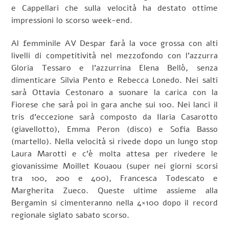
e Cappellari che sulla velocità ha destato ottime
impressioni lo scorso week-end.
Al femminile AV Despar farà la voce grossa con alti
livelli di competitività nel mezzofondo con l’azzurra
Gloria Tessaro e l’azzurrina Elena Bellò, senza
dimenticare Silvia Pento e Rebecca Lonedo. Nei salti
sarà Ottavia Cestonaro a suonare la carica con la
Fiorese che sarà poi in gara anche sui 100. Nei lanci il
tris d’eccezione sarà composto da Ilaria Casarotto
(giavellotto), Emma Peron (disco) e Sofia Basso
(martello). Nella velocità si rivede dopo un lungo stop
Laura Marotti e c’è molta attesa per rivedere le
giovanissime Moillet Kouaou (super nei giorni scorsi
tra 100, 200 e 400), Francesca Todescato e
Margherita Zueco. Queste ultime assieme alla
Bergamin si cimenteranno nella 4×100 dopo il record
regionale siglato sabato scorso.