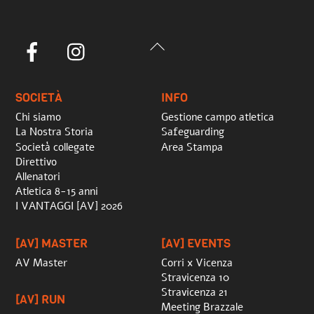
Back
Facebook
Instagram
To
Top
SOCIETÀ
INFO
Chi siamo
Gestione campo atletica
La Nostra Storia
Safeguarding
Società collegate
Area Stampa
Direttivo
Allenatori
Atletica 8-15 anni
I VANTAGGI [AV] 2026
[AV] MASTER
[AV] EVENTS
AV Master
Corri x Vicenza
Stravicenza 10
Stravicenza 21
[AV] RUN
Meeting Brazzale