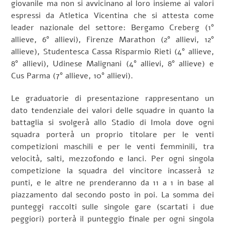
giovanile ma non si avvicinano al loro insieme ai valori
espressi da Atletica Vicentina che si attesta come
leader nazionale del settore: Bergamo Creberg (1°
allieve, 6° allievi), Firenze Marathon (2° allievi, 12°
allieve), Studentesca Cassa Risparmio Rieti (4° allieve,
8° allievi), Udinese Malignani (4° allievi, 8° allieve) e
Cus Parma (7° allieve, 10° allievi).
Le graduatorie di presentazione rappresentano un
dato tendenziale dei valori delle squadre in quanto la
battaglia si svolgerà allo Stadio di Imola dove ogni
squadra porterà un proprio titolare per le venti
competizioni maschili e per le venti femminili, tra
velocità, salti, mezzofondo e lanci. Per ogni singola
competizione la squadra del vincitore incasserà 12
punti, e le altre ne prenderanno da 11 a 1 in base al
piazzamento dal secondo posto in poi. La somma dei
punteggi raccolti sulle singole gare (scartati i due
peggiori) porterà il punteggio finale per ogni singola