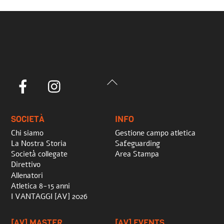
Back
Facebook
Instagram
To
Top
SOCIETÀ
INFO
Chi siamo
Gestione campo atletica
La Nostra Storia
Safeguarding
Società collegate
Area Stampa
Direttivo
Allenatori
Atletica 8-15 anni
I VANTAGGI [AV] 2026
[AV] MASTER
[AV] EVENTS