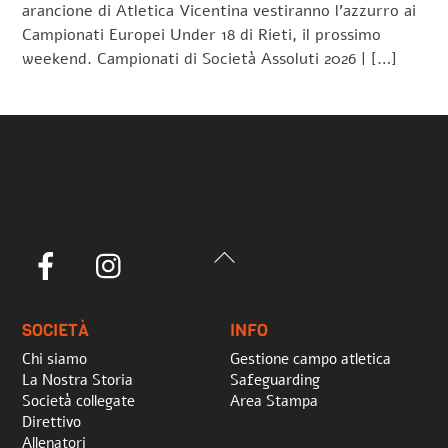
arancione di Atletica Vicentina vestiranno l’azzurro ai
Campionati Europei Under 18 di Rieti, il prossimo
weekend. Campionati di Società Assoluti 2026 | […]
Back
Facebook
Instagram
To
Top
SOCIETÀ
INFO
Chi siamo
Gestione campo atletica
La Nostra Storia
Safeguarding
Società collegate
Area Stampa
Direttivo
Allenatori