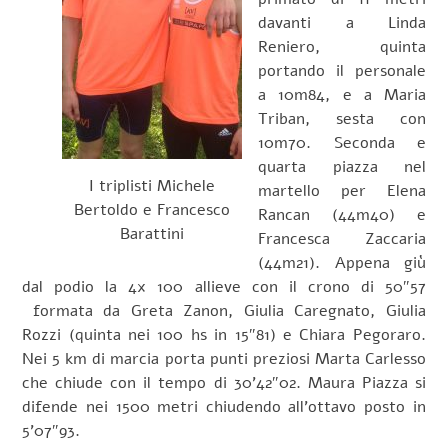
davanti a Linda
Reniero, quinta
portando il personale
a 10m84, e a Maria
Triban, sesta con
10m70. Seconda e
quarta piazza nel
I triplisti Michele
martello per Elena
Bertoldo e Francesco
Rancan (44m40) e
Barattini
Francesca Zaccaria
(44m21). Appena giù
dal podio la 4x 100 allieve con il crono di 50″57
formata da Greta Zanon, Giulia Caregnato, Giulia
Rozzi (quinta nei 100 hs in 15″81) e Chiara Pegoraro.
Nei 5 km di marcia porta punti preziosi Marta Carlesso
che chiude con il tempo di 30’42″02. Maura Piazza si
difende nei 1500 metri chiudendo all’ottavo posto in
5’07″93.