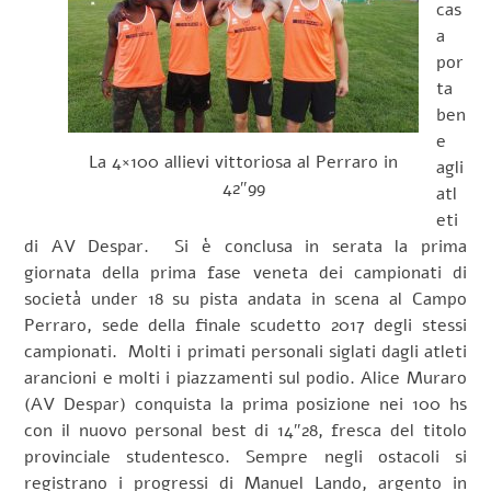
cas
a
por
ta
ben
e
La 4×100 allievi vittoriosa al Perraro in
agli
42″99
atl
eti
di AV Despar. Si è conclusa in serata la prima
giornata della prima fase veneta dei campionati di
società under 18 su pista andata in scena al Campo
Perraro, sede della finale scudetto 2017 degli stessi
campionati. Molti i primati personali siglati dagli atleti
arancioni e molti i piazzamenti sul podio. Alice Muraro
(AV Despar) conquista la prima posizione nei 100 hs
con il nuovo personal best di 14″28, fresca del titolo
provinciale studentesco. Sempre negli ostacoli si
registrano i progressi di Manuel Lando, argento in