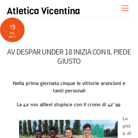
Skip
Men
Atletica Vicentina
to
content
13
05
2017
AV DESPAR UNDER 18 INIZIA CON IL PIEDE
GIUSTO
Nella prima giornata cinque le vittorie arancioni e
tanti personali
La 4x 100 allievi stupisce con il crono di 42″99
La
pist
a di