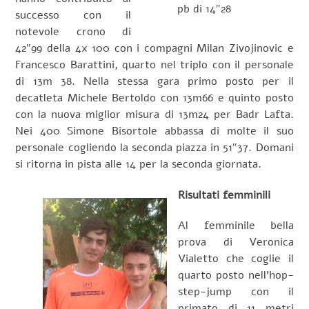
pb di 14″28
successo con il
notevole crono di
42″99 della 4x 100 con i compagni Milan Zivojinovic e
Francesco Barattini, quarto nel triplo con il personale
di 13m 38. Nella stessa gara primo posto per il
decatleta Michele Bertoldo con 13m66 e quinto posto
con la nuova miglior misura di 13m24 per Badr Lafta.
Nei 400 Simone Bisortole abbassa di molte il suo
personale cogliendo la seconda piazza in 51″37. Domani
si ritorna in pista alle 14 per la seconda giornata.
Risultati femminili
Al femminile bella
prova di Veronica
Vialetto che coglie il
quarto posto nell’hop-
step-jump con il
primato di 11 metri