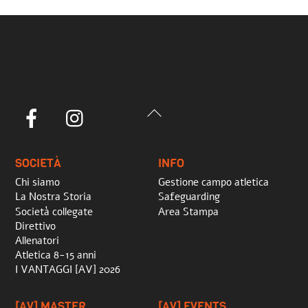
Back
Facebook
Instagram
To
Top
SOCIETÀ
INFO
Chi siamo
Gestione campo atletica
La Nostra Storia
Safeguarding
Società collegate
Area Stampa
Direttivo
Allenatori
Atletica 8-15 anni
I VANTAGGI [AV] 2026
[AV] MASTER
[AV] EVENTS