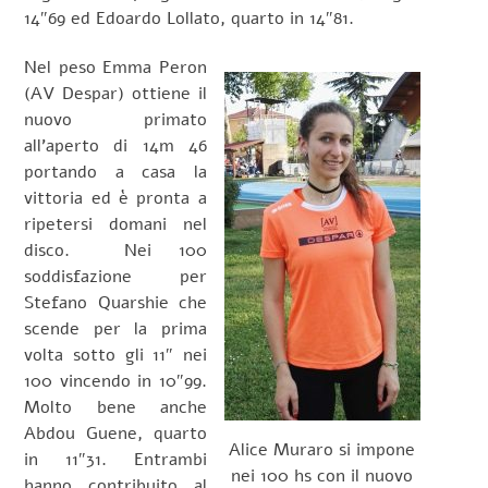
14″69 ed Edoardo Lollato, quarto in 14″81.
Nel peso Emma Peron
(AV Despar) ottiene il
nuovo primato
all’aperto di 14m 46
portando a casa la
vittoria ed è pronta a
ripetersi domani nel
disco. Nei 100
soddisfazione per
Stefano Quarshie che
scende per la prima
volta sotto gli 11″ nei
100 vincendo in 10″99.
Molto bene anche
Abdou Guene, quarto
Alice Muraro si impone
in 11″31. Entrambi
nei 100 hs con il nuovo
hanno contribuito al