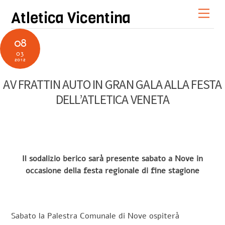
Skip
Men
Atletica Vicentina
to
content
08
03
2012
AV FRATTIN AUTO IN GRAN GALA ALLA FESTA
DELL’ATLETICA VENETA
Il sodalizio berico sarà presente sabato a Nove in
occasione della festa regionale di fine stagione
Sabato la Palestra Comunale di Nove ospiterà