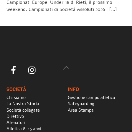
Campionati Europei Under 18 di Rieti, il prossimo
weekend. Campionati di Società Assoluti 2026 | […]
Back
Facebook
Instagram
To
Top
SOCIETÀ
INFO
Chi siamo
Gestione campo atletica
La Nostra Storia
Safeguarding
Società collegate
Area Stampa
Direttivo
Allenatori
Atletica 8-15 anni