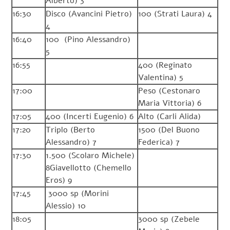
Alberto) 3
16:30
Disco (Avancini Pietro)
100 (Strati Laura) 4
4
16:40
100 (Pino Alessandro)
5
16:55
400 (Reginato
Valentina) 5
17:00
Peso (Cestonaro
Maria Vittoria) 6
17:05
400 (Incerti Eugenio) 6
Alto (Carli Alida)
17:20
Triplo (Berto
1500 (Del Buono
Alessandro) 7
Federica) 7
17:30
1.500 (Scolaro Michele)
8Giavellotto (Chemello
Eros) 9
17:45
3000 sp (Morini
Alessio) 10
18:05
3000 sp (Zebele