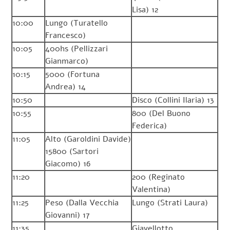
Lisa) 12
10:00
Lungo (Turatello
Francesco)
10:05
400hs (Pellizzari
Gianmarco)
10:15
5000 (Fortuna
Andrea) 14
10:50
Disco (Collini Ilaria) 13
10:55
800 (Del Buono
Federica)
11:05
Alto (Garoldini Davide)
15800 (Sartori
Giacomo) 16
11:20
200 (Reginato
Valentina)
11:25
Peso (Dalla Vecchia
Lungo (Strati Laura)
Giovanni) 17
11:35
Giavellotto