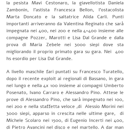
la pesista Mavi Cestonaro, la giavellotista Daniela
Zambonin, l’astista Francesca Bellon, l’ostacolista
Marta Doncato e la saltatrice Alida Carli. Punti
importanti arriveranno da Valentina Reginato che sarà
impegnata nei 400, nei 200 e nella 4×400 insieme alle
compagne Pozzer, Marotti e Lisa Dal Grande e dalla
prova di Maria Zebele nei 3000 siepi dove sta
migliorando il proprio primato gara su gara. Nei 400
hs esordio per Lisa Dal Grande.
A livello maschile fari puntati su Francesco Turatello,
dopo il recente exploit ai regionali di Bassano, in gara
nel lungo e nella 4x 100 insieme ai compagni Umberto
Posenato, Ivano Carraro e Alessandro Pino. Attese le
prove di Alessandro Pino, che sarà impegnato nei 100,
nei 200 e nella staffetta veloce ,di Alessio Morini nei
3000 siepi, apparso in crescita nelle ultime gare, di
Michele Scolaro nei 1500, di Eugenio Incerti nei 400,
di Pietro Avancini nel disco e nel martello. A dar man