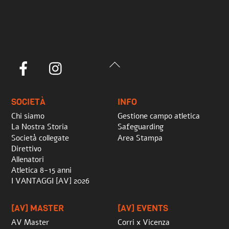
Back
Facebook
Instagram
To
Top
SOCIETÀ
INFO
Chi siamo
Gestione campo atletica
La Nostra Storia
Safeguarding
Società collegate
Area Stampa
Direttivo
Allenatori
Atletica 8-15 anni
I VANTAGGI [AV] 2026
[AV] MASTER
[AV] EVENTS
AV Master
Corri x Vicenza