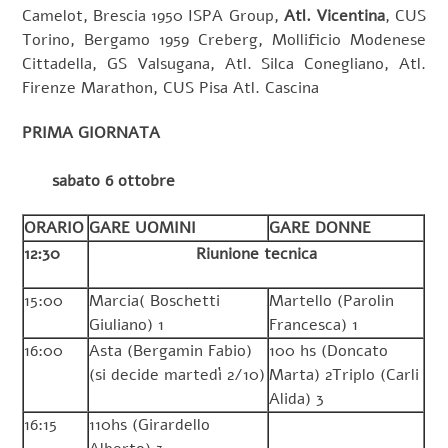
Camelot, Brescia 1950 ISPA Group,
Atl. Vicentina
, CUS
Torino, Bergamo 1959 Creberg, Mollificio Modenese
Cittadella, GS Valsugana, Atl. Silca Conegliano, Atl.
Firenze Marathon, CUS Pisa Atl. Cascina
PRIMA GIORNATA
sabato 6 ottobre
ORARIO
GARE UOMINI
GARE DONNE
12:30
Riunione tecnica
15:00
Marcia( Boschetti
Martello (Parolin
Giuliano) 1
Francesca) 1
16:00
Asta (Bergamin Fabio)
100 hs (Doncato
(si decide martedì 2/10)
Marta) 2Triplo (Carli
Alida) 3
16:15
110hs (Girardello