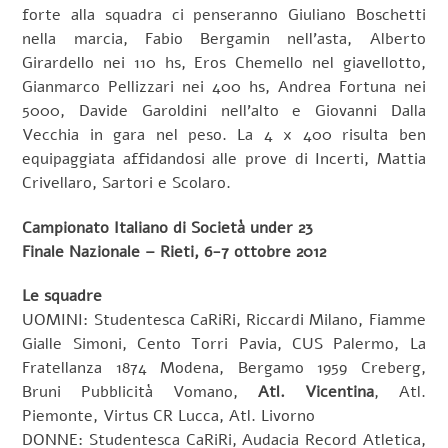
forte alla squadra ci penseranno Giuliano Boschetti
nella marcia, Fabio Bergamin nell’asta, Alberto
Girardello nei 110 hs, Eros Chemello nel giavellotto,
Gianmarco Pellizzari nei 400 hs, Andrea Fortuna nei
5000, Davide Garoldini nell’alto e Giovanni Dalla
Vecchia in gara nel peso. La 4 x 400 risulta ben
equipaggiata affidandosi alle prove di Incerti, Mattia
Crivellaro, Sartori e Scolaro.
Campionato Italiano di Società under 23
Finale Nazionale – Rieti, 6-7 ottobre 2012
Le squadre
UOMINI: Studentesca CaRiRi, Riccardi Milano, Fiamme
Gialle Simoni, Cento Torri Pavia, CUS Palermo, La
Fratellanza 1874 Modena, Bergamo 1959 Creberg,
Bruni Pubblicità Vomano,
Atl. Vicentina
, Atl.
Piemonte, Virtus CR Lucca, Atl. Livorno
DONNE: Studentesca CaRiRi, Audacia Record Atletica,