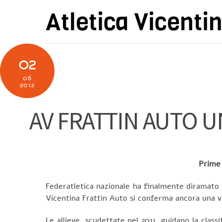
Skip
Atletica Vicenti
to
content
02
06
2012
AV FRATTIN AUTO U
Prime 
Federatletica nazionale ha finalmente diramato le 
Vicentina Frattin Auto si conferma ancora una vo
Le allieve, scudettate nel 2011, guidano la class