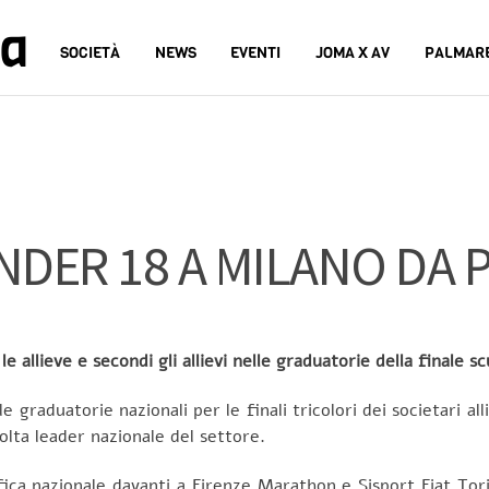
na
SOCIETÀ
NEWS
EVENTI
JOMA X AV
PALMAR
NDER 18 A MILANO DA 
le allieve e secondi gli allievi nelle graduatorie della finale s
graduatorie nazionali per le finali tricolori dei societari al
lta leader nazionale del settore.
ifica nazionale davanti a Firenze Marathon e Sisport Fiat Tori