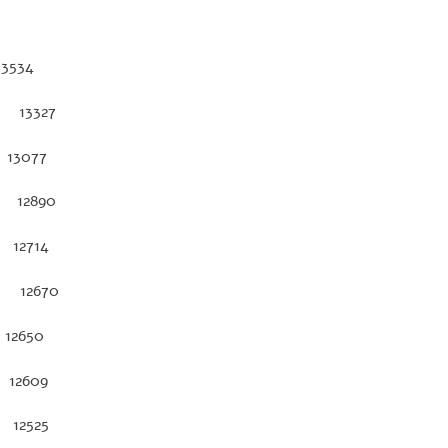
3534
3327
13077
2890
12714
2670
12650
 12609
12525