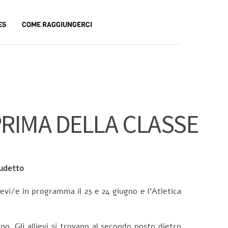
ES
COME RAGGIUNGERCI
PRIMA DELLA CLASSE
cudetto
lievi/e in programma il 23 e 24 giugno e l’Atletica
no. Gli allievi si trovano al secondo posto dietro