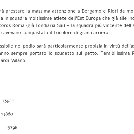
rà prestare la massima attenzione a Bergamo e Rieti da molti 
in squadra moltissime atlete dell’Est Europa che già alle in
cords Roma (già Fondiaria Sai) – la squadra più vincente dell’
o avevano conquistato il tricolore di gran carriera.
ossibile nel podio sarà particolarmente propizia in virtù dell
hanno sempre portato lo scudetto sul petto. Temibilissima Ri
ccardi Milano.
13922
13860
3798