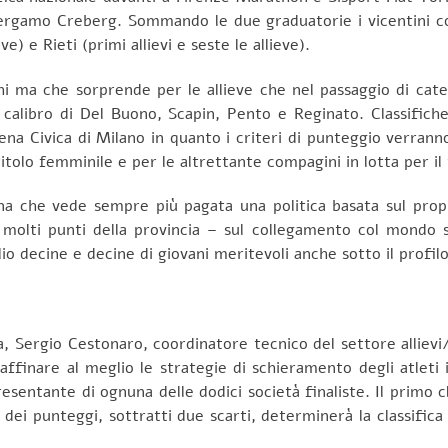
 Bergamo Creberg. Sommando le due graduatorie i vicentini co
ve) e Rieti (primi allievi e seste le allieve).
hi ma che sorprende per le allieve che nel passaggio di cate
el calibro di Del Buono, Scapin, Pento e Reginato. Classif
’Arena Civica di Milano in quanto i criteri di punteggio verra
itolo femminile e per le altrettante compagini in lotta per il 
na che vede sempre più pagata una politica basata sul propr
n molti punti della provincia – sul collegamento col mondo sc
glio decine e decine di giovani meritevoli anche sotto il profil
, Sergio Cestonaro, coordinatore tecnico del settore allievi/e
ffinare al meglio le strategie di schieramento degli atleti i
entante di ognuna delle dodici società finaliste. Il primo cl
ale dei punteggi, sottratti due scarti, determinerà la classifica