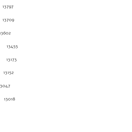
13797
13709
13602
3455
3173
3152
3047
 13018