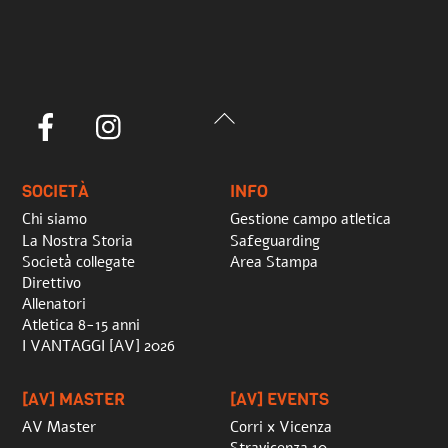
Back
Facebook
Instagram
To
Top
SOCIETÀ
INFO
Chi siamo
Gestione campo atletica
La Nostra Storia
Safeguarding
Società collegate
Area Stampa
Direttivo
Allenatori
Atletica 8-15 anni
I VANTAGGI [AV] 2026
[AV] MASTER
[AV] EVENTS
AV Master
Corri x Vicenza