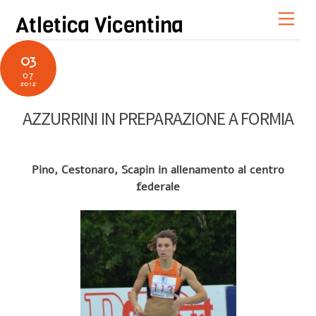
Skip
Men
Atletica Vicentina
to
content
03
07
2012
AZZURRINI IN PREPARAZIONE A FORMIA
Pino, Cestonaro, Scapin in allenamento al centro
federale