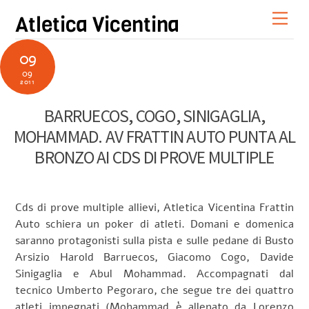
Skip
Men
Atletica Vicentina
to
content
09
09
2011
BARRUECOS, COGO, SINIGAGLIA,
MOHAMMAD. AV FRATTIN AUTO PUNTA AL
BRONZO AI CDS DI PROVE MULTIPLE
Cds di prove multiple allievi, Atletica Vicentina Frattin
Auto schiera un poker di atleti. Domani e domenica
saranno protagonisti sulla pista e sulle pedane di Busto
Arsizio Harold Barruecos, Giacomo Cogo, Davide
Sinigaglia e Abul Mohammad. Accompagnati dal
tecnico Umberto Pegoraro, che segue tre dei quattro
atleti impegnati (Mohammad è allenato da Lorenzo