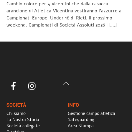
Cambio colore per 4 vicentini che dalla casacca
arancione di Atletica Vicentina vestiranno l’azzurro ai
Campionati Europei Under 18 di Rieti, il prossimo
weekend. Campionati di Società Assoluti 2026 | […]
Back
Facebook
Instagram
To
Top
SOCIETÀ
INFO
Chi siamo
Gestione campo atletica
La Nostra Storia
Safeguarding
Società collegate
Area Stampa