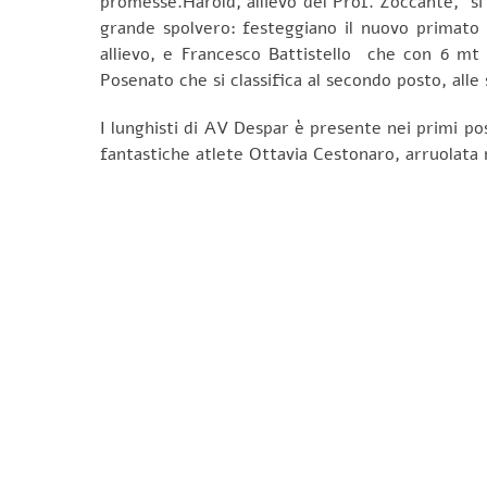
promesse.Harold, allievo del Prof. Zoccante, si 
grande spolvero: festeggiano il nuovo primato
allievo, e Francesco Battistello che con 6 mt
Posenato che si classifica al secondo posto, alle
I lunghisti di AV Despar è presente nei primi post
fantastiche atlete Ottavia Cestonaro, arruolata n