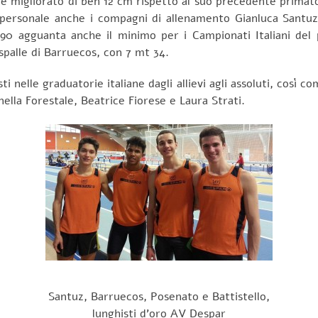
è migliorato di ben 12 cm rispetto al suo precedente primato
 personale anche i compagni di allenamento Gianluca Santu
 90 agguanta anche il minimo per i Campionati Italiani d
 spalle di Barruecos, con 7 mt 34.
i nelle graduatorie italiane dagli allievi agli assoluti, così 
ella Forestale, Beatrice Fiorese e Laura Strati.
Santuz, Barruecos, Posenato e Battistello,
lunghisti d’oro AV Despar