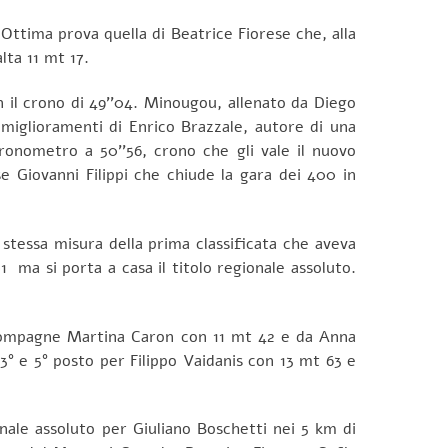
Ottima prova quella di Beatrice Fiorese che, alla
lta 11 mt 17.
il crono di 49’’04. Minougou, allenato da Diego
 miglioramenti di Enrico Brazzale, autore di una
ronometro a 50’’56, crono che gli vale il nuovo
se Giovanni Filippi che chiude la gara dei 400 in
stessa misura della prima classificata che aveva
1 ma si porta a casa il titolo regionale assoluto.
e compagne Martina Caron con 11 mt 42 e da Anna
 3° e 5° posto per Filippo Vaidanis con 13 mt 63 e
onale assoluto per Giuliano Boschetti nei 5 km di