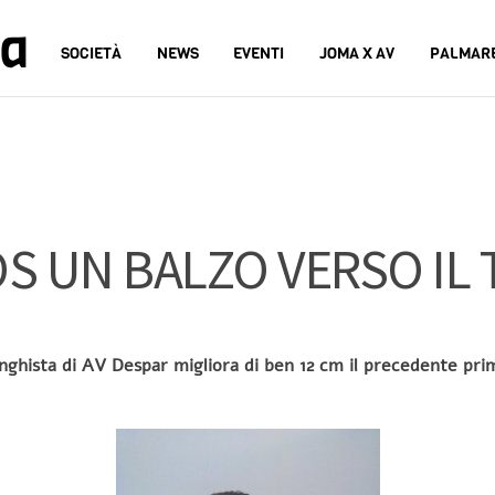
na
SOCIETÀ
NEWS
EVENTI
JOMA X AV
PALMAR
S UN BALZO VERSO IL 
lunghista di AV Despar migliora di ben 12 cm il precedente pri