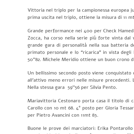
Vittoria nel triplo per la campionessa europea j
prima uscita nel triplo, ottiene la misura di 11 
Grande performance nei 400 per Check Hamed Min
Zocca, ha corso nella serie più forte vinta dal
grande gara di personalità nella sua batteria 
primato personale e lo “ricarica” in vista degli
50’’82. Michele Meridio ottiene un buon crono di
Un bellissimo secondo posto viene conquistato d
all’attivo meno errori nelle misure precedenti. L
Nella stessa gara 59’’56 per Silvia Pento.
Mariavittoria Cestonaro porta casa il titolo d
Carollo con 10 mt 68. 4° posto per Gloria Tessaro
per Pietro Avancini con 11mt 83.
Buone le prove dei marciatori: Erika Pontarollo 