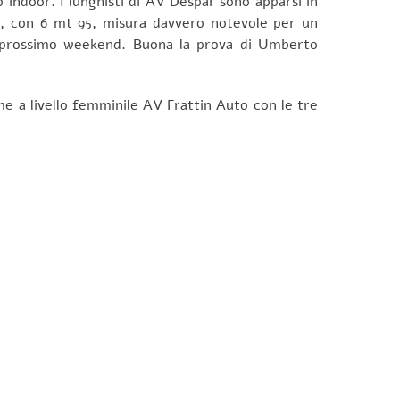
 indoor. I lunghisti di AV Despar sono apparsi in
z, con 6 mt 95, misura davvero notevole per un
el prossimo weekend. Buona la prova di Umberto
come a livello femminile AV Frattin Auto con le tre