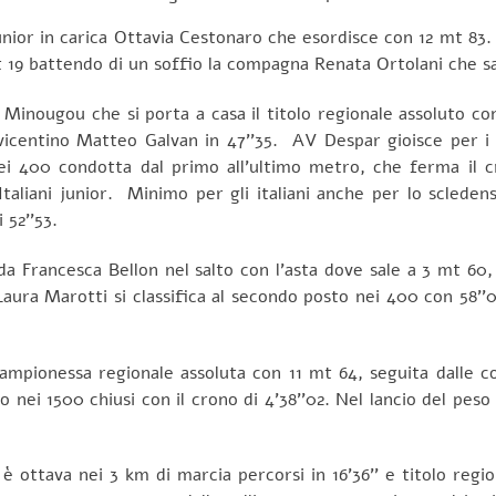
unior in carica Ottavia Cestonaro che esordisce con 12 mt 83. 
mt 19 battendo di un soffio la compagna Renata Ortolani che sa
ougou che si porta a casa il titolo regionale assoluto con 
 vicentino Matteo Galvan in 47’’35. AV Despar gioisce per i
dei 400 condotta dal primo all’ultimo metro, che ferma il c
 Italiani junior. Minimo per gli italiani anche per lo scleden
 52’’53.
a Francesca Bellon nel salto con l’asta dove sale a 3 mt 60, 
aura Marotti si classifica al secondo posto nei 400 con 58’’0
i campionessa regionale assoluta con 11 mt 64, seguita dall
 nei 1500 chiusi con il crono di 4’38’’02. Nel lancio del peso
è ottava nei 3 km di marcia percorsi in 16’36’’ e titolo regi