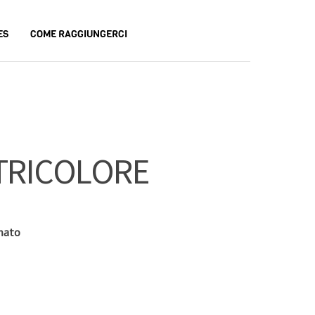
ES
COME RAGGIUNGERCI
TRICOLORE
mato