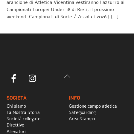
arancione di Atletica Vicentina vestiranno l’azzurro ai
Campionati Europei Under 18 di Rieti, il prossimo
weekend. Campionati di Società Assoluti 2026 | […]
Back
Facebook
Instagram
To
Top
SOCIETÀ
INFO
Chi siamo
Gestione campo atletica
La Nostra Storia
Safeguarding
Società collegate
Area Stampa
Direttivo
Allenatori