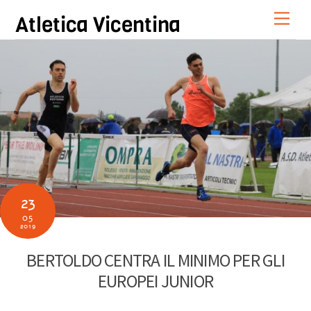
Skip
Men
Atletica Vicentina
to
content
23
05
2019
BERTOLDO CENTRA IL MINIMO PER GLI
EUROPEI JUNIOR