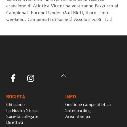
arancione di Atletica Vicentina vestiranno l’azzurro ai
Campionati Europei Under 18 di Rieti, il prossimo
weekend. Campionati di Società Assoluti 2026 | […]
Back
Facebook
Instagram
To
Top
SOCIETÀ
INFO
Chi siamo
Gestione campo atletica
La Nostra Storia
Safeguarding
Società collegate
Area Stampa
Direttivo