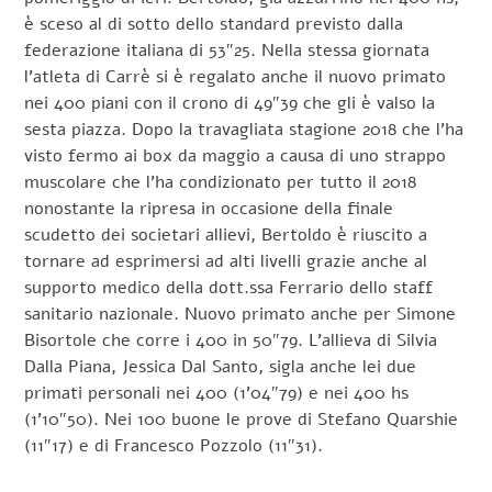
è sceso al di sotto dello standard previsto dalla
federazione italiana di 53″25. Nella stessa giornata
l’atleta di Carrè si è regalato anche il nuovo primato
nei 400 piani con il crono di 49″39 che gli è valso la
sesta piazza. Dopo la travagliata stagione 2018 che l’ha
visto fermo ai box da maggio a causa di uno strappo
muscolare che l’ha condizionato per tutto il 2018
nonostante la ripresa in occasione della finale
scudetto dei societari allievi, Bertoldo è riuscito a
tornare ad esprimersi ad alti livelli grazie anche al
supporto medico della dott.ssa Ferrario dello staff
sanitario nazionale. Nuovo primato anche per Simone
Bisortole che corre i 400 in 50″79. L’allieva di Silvia
Dalla Piana, Jessica Dal Santo, sigla anche lei due
primati personali nei 400 (1’04″79) e nei 400 hs
(1’10″50). Nei 100 buone le prove di Stefano Quarshie
(11″17) e di Francesco Pozzolo (11″31).